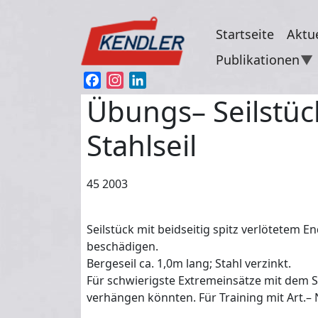
Direkt zum Inhalt
Startseite
Aktue
Publikationen
Facebook
Instagram
LinkedIn
Übungs– Seilstü
Stahlseil
45 2003
Seilstück mit beidseitig spitz verlötetem
beschädigen.
Bergeseil ca. 1,0m lang; Stahl verzinkt.
Für schwierigste Extremeinsätze mit dem St
verhängen könnten. Für Training mit Art.– N