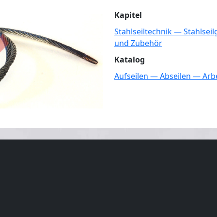
Kapitel
Stahlseiltechnik — Stahlse
und Zubehör
Katalog
Aufseilen — Abseilen — Arb