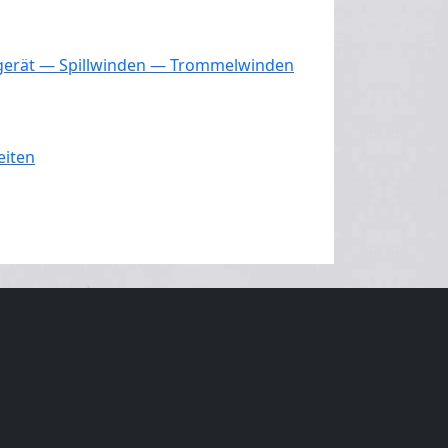
ilgerät — Spillwinden — Trommelwinden
eiten