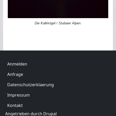
Die Kalkkögel / Stubaier Alpen.
Benutzermenü
Anmelden
Fußzeile
Anfrage
Datenschutzerklaerung
Impressum
Kontakt
Angetrieben durch
Drupal